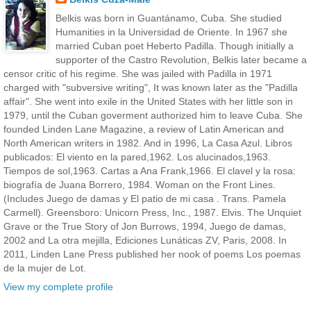
Belkis was born in Guantánamo, Cuba. She studied
Humanities in la Universidad de Oriente. In 1967 she
married Cuban poet Heberto Padilla. Though initially a
supporter of the Castro Revolution, Belkis later became a
censor critic of his regime. She was jailed with Padilla in 1971
charged with "subversive writing", It was known later as the "Padilla
affair". She went into exile in the United States with her little son in
1979, until the Cuban goverment authorized him to leave Cuba. She
founded Linden Lane Magazine, a review of Latin American and
North American writers in 1982. And in 1996, La Casa Azul. Libros
publicados: El viento en la pared,1962. Los alucinados,1963.
Tiempos de sol,1963. Cartas a Ana Frank,1966. El clavel y la rosa:
biografía de Juana Borrero, 1984. Woman on the Front Lines.
(Includes Juego de damas y El patio de mi casa . Trans. Pamela
Carmell). Greensboro: Unicorn Press, Inc., 1987. Elvis. The Unquiet
Grave or the True Story of Jon Burrows, 1994, Juego de damas,
2002 and La otra mejilla, Ediciones Lunáticas ZV, Paris, 2008. In
2011, Linden Lane Press published her nook of poems Los poemas
de la mujer de Lot.
View my complete profile