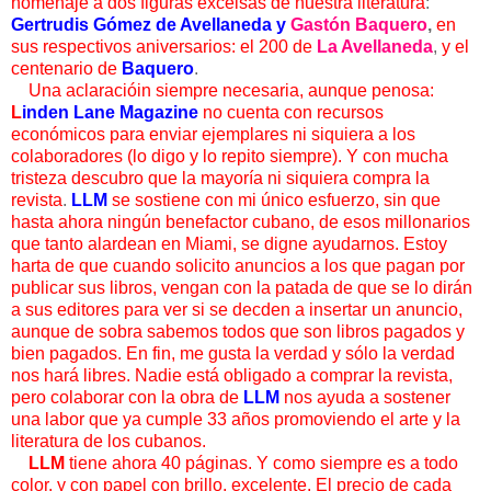
homenaje a dos figuras excelsas de nuestra literatura
:
Gertrudis Gómez de Avellaneda y
Gastón Baquero
,
en
sus respectivos aniversarios: el 200 de
La Avellaneda
,
y el
centenario de
Baquero
.
Una aclaracióin siempre necesaria, aunque penosa:
L
inden Lane Magazine
no cuenta con recursos
económicos para enviar ejemplares ni siquiera a los
colaboradores (lo digo y lo repito siempre). Y con mucha
tristeza descubro que la mayoría ni siquiera compra la
revista
.
LLM
se sostiene con mi único esfuerzo, sin que
hasta ahora ningún benefactor cubano, de esos millonarios
que tanto alardean en Miami, se digne ayudarnos. Estoy
harta de que cuando solicito anuncios a los que pagan por
publicar sus libros, vengan con la patada de que se lo dirán
a sus editores para ver si se decden a insertar un anuncio,
aunque de sobra sabemos todos que son libros pagados y
bien pagados. En fin, me gusta la verdad y sólo la verdad
nos hará libres. Nadie está obligado a comprar la revista,
pero colaborar con la obra de
LLM
nos ayuda a sostener
una labor que ya cumple 33 años promoviendo el arte y la
literatura de los cubanos.
LLM
tiene ahora 40 páginas. Y como siempre es a todo
color, y con papel con brillo, excelente. El precio de cada