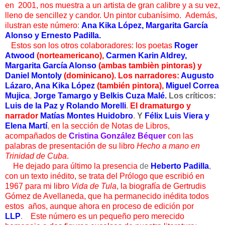
en 2001, nos muestra a un artista de gran calibre y a su vez,
lleno de sencillez y candor. Un pintor cubanísimo. Además,
ilustran este número
:
Ana Kika López, Margarita García
Alonso y Ernesto Padilla.
Estos son los otros colaboradores: los poetas
Roger
Atwood
(norteamericano),
Carmen Karin Aldrey,
Margarita García Alonso
(ambas tambièn pintoras) y
Daniel Montoly
(dominicano). Los narradores:
Augusto
Lázaro, Ana Kika López
(también pintora),
Miguel Correa
Mujica
,
Jorge Tamargo y Belkis Cuza Malé.
Los críticos:
Luis de la Paz y Rolando Morelli
.
El dramaturgo y
narrador
Matías Montes Huidobro
.
Y
Félix Luis Viera y
Elena Martí
,
en la sección de Notas de Libros,
acompañados de
Cristina González Béquer
con las
palabras de presentación de su libro
Hecho a mano en
Trinidad de Cuba
.
He dejado para último la presencia
de
Heberto Padilla
,
con un texto inédito, se trata del Prólogo que escribió en
1967 para mi libro
Vida de Tula
, la biografía de Gertrudis
Gómez de Avellaneda, que ha permanecido inédita todos
estos años, aunque ahora en proceso de edición por
LLP
.
Este número es un pequeño pero merecido